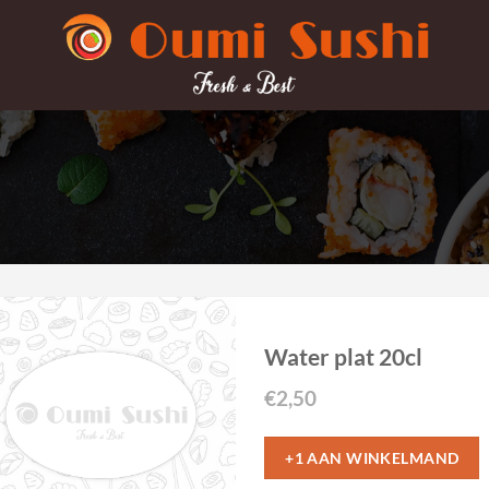
Water plat 20cl
€
2,50
+1 AAN WINKELMAND