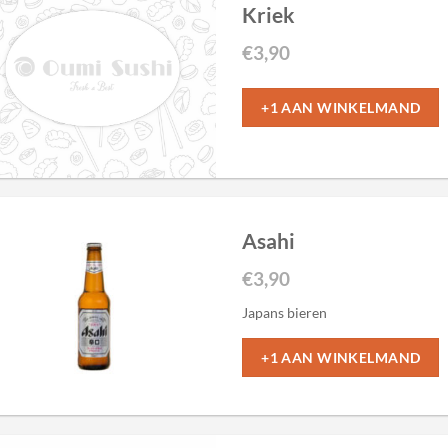
Kriek
€
3,90
+1 AAN WINKELMAND
Asahi
€
3,90
Japans bieren
+1 AAN WINKELMAND