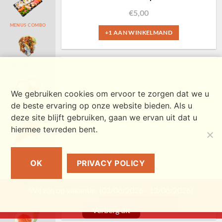
€
5,00
MENUS COMBO
+1 AAN WINKELMAND
SPECIAL ROLL
We gebruiken cookies om ervoor te zorgen dat we u
de beste ervaring op onze website bieden. Als u
GEFRITUURDE
SUSHI
deze site blijft gebruiken, gaan we ervan uit dat u
hiermee tevreden bent.
NIGIRI
OK
PRIVACY POLICY
Ramensoep
€
5,50
Wij zijn op vakantie: (03/08/2026 - 13/08/2026)
FUTO MAKI
+1 AAN WINKELMAND
Verberg dit